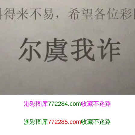
港彩图库
772284.com
收藏不迷路
澳彩图库
772285.com
收藏不迷路