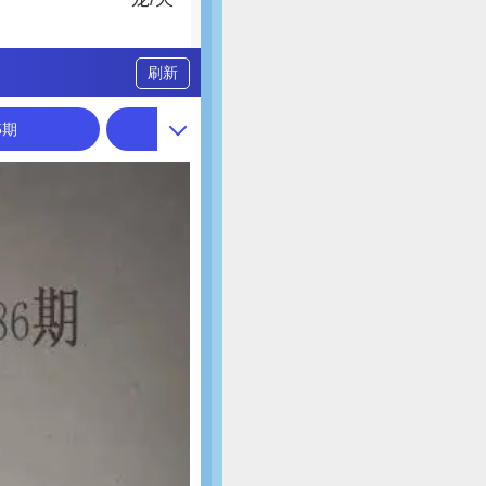
刷新
5期
2026-84期
2026-