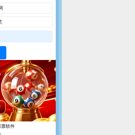
网
香港图库
奖
金多宝网
站
黄大仙网
网
九五至尊
牌
摇钱树网
水
铁盘神算
网
青龙阁网
网
惠泽社群
机
雷锋总站
彩票软件
网
六合彩票
件