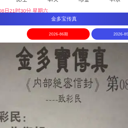
金多宝传真
2026-86期
2026-8