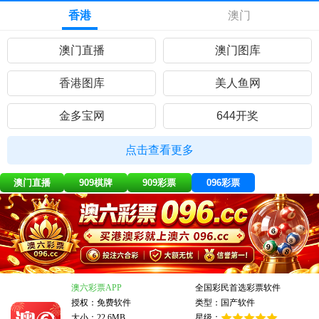
香港
澳门
澳门直播
澳门图库
香港图库
美人鱼网
金多宝网
644开奖
黄大仙网
彩民网站
点击查看更多
九五至尊
曾道人网
澳门直播
909棋牌
909彩票
096彩票
摇钱树网
香港挂牌
铁盘神算
九龙心水
青龙阁网
藏宝阁网
澳六彩票APP
全国彩民首选彩票软件
授权：免费软件
类型：国产软件
惠泽社群
刘伯温网
大小：22.6MB
星级：