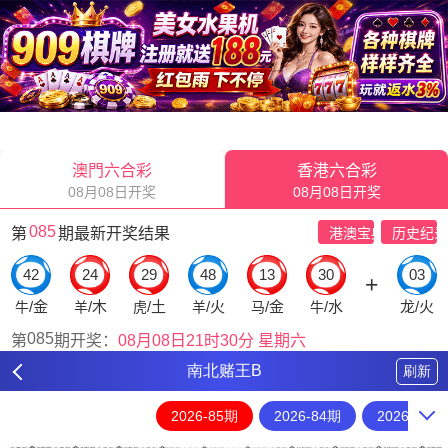
南北赌王B
刷新
2026-85期
2026-84期
2026-83期