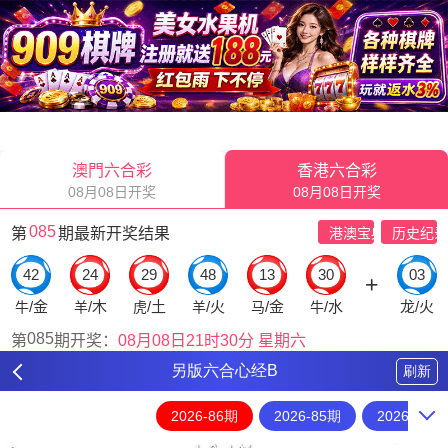
另版六合心经B
刷新
2026-86期
2026-85期
2026-84期