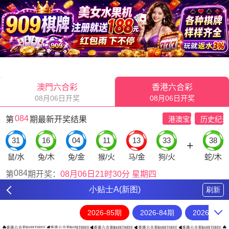
小贴士A(新图)
刷新
2026-85期
2026-84期
2026-83期