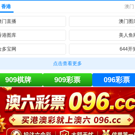
香港
澳门
澳门直播
澳门图
香港图库
美人鱼
金多宝网
644开
黄大仙网
彩民网
点击查看更多
九五至尊
曾道人
909棋牌
909彩票
096彩票
摇钱树网
香港挂
铁盘神算
九龙心
青龙阁网
藏宝阁
惠泽社群
刘伯温