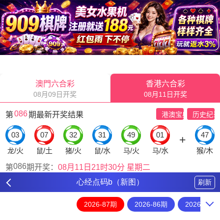
心经点码b（新图）
刷新
2026-87期
2026-86期
2026-85期