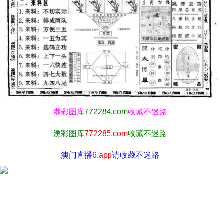
港彩图库
772284.com
收藏不迷路
澳彩图库
772285.com
收藏不迷路
澳门直播
6.app
请收藏不迷路