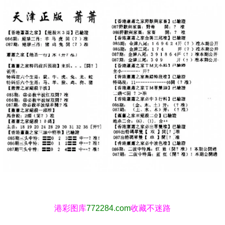
港彩图库
772284.com
收藏不迷路