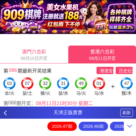
天津正版萧萧
刷新
2026-87期
2026-86期
2026-85期