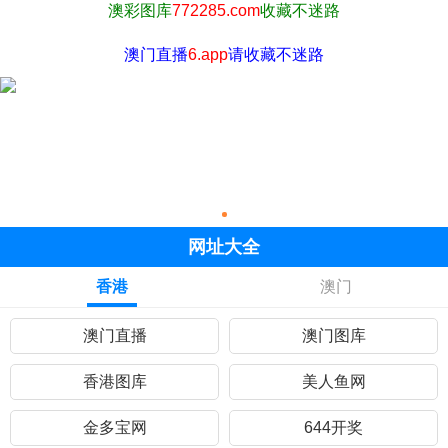
澳彩图库
772285.com
收藏不迷路
澳门直播
6.app
请收藏不迷路
网址大全
香港
澳门
澳门直播
澳门图库
香港图库
美人鱼网
金多宝网
644开奖