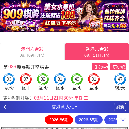
香港黄大仙B
刷新
2026-86期
2026-85期
2026-84期