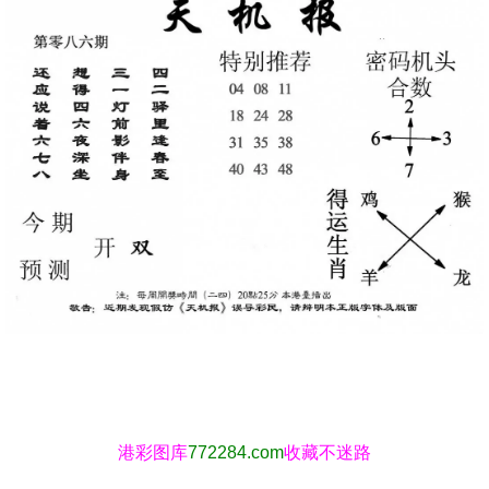
港彩图库
772284.com
收藏不迷路