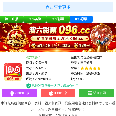
黄大仙网
彩民网站
点击查看更多
九五至尊
曾道人网
澳门直播
909棋牌
909彩票
096彩票
摇钱树网
香港挂牌
铁盘神算
九龙心水
青龙阁网
藏宝阁网
澳六彩票APP
全国彩民首选彩票软件
授权：免费软件
类型：国产软件
惠泽社群
刘伯温网
大小：22.6MB
星级：
来源：澳六彩票
更新时间：2020.06.28
雷锋总站
凤凰天机
环境：Android/iOS
评分：9.9
已通过百度安全认证，请放心使用。
六合彩票
神算子网
Android版
iPhone版
访问官网
聚宝盆网
天线宝宝
本论坛所提供的内容、资料、图片和资讯，只应用在合法的资料探讨，暂不适
用于其它，外围和使用。特此声明！
跑狗论坛
红姐论坛
版权所有：77901青龙图库