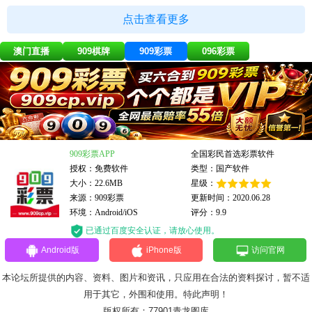
黄大仙网
彩民网站
点击查看更多
九五至尊
曾道人网
澳门直播
909棋牌
909彩票
096彩票
摇钱树网
香港挂牌
铁盘神算
九龙心水
青龙阁网
藏宝阁网
909彩票APP
全国彩民首选彩票软件
授权：免费软件
类型：国产软件
惠泽社群
刘伯温网
大小：22.6MB
星级：
来源：909彩票
更新时间：2020.06.28
雷锋总站
凤凰天机
环境：Android/iOS
评分：9.9
已通过百度安全认证，请放心使用。
六合彩票
神算子网
Android版
iPhone版
访问官网
聚宝盆网
天线宝宝
本论坛所提供的内容、资料、图片和资讯，只应用在合法的资料探讨，暂不适
用于其它，外围和使用。特此声明！
跑狗论坛
红姐论坛
版权所有：77901青龙图库